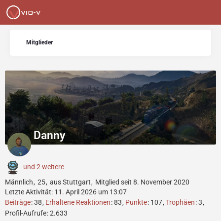
Mitglieder
Danny
und 2 weitere
Männlich
25
aus Stuttgart
Mitglied seit 8. November 2020
Letzte Aktivität:
11. April 2026 um 13:07
Beiträge
38
Erhaltene Reaktionen
83
Punkte
107
Trophäen
3
Profil-Aufrufe
2.633