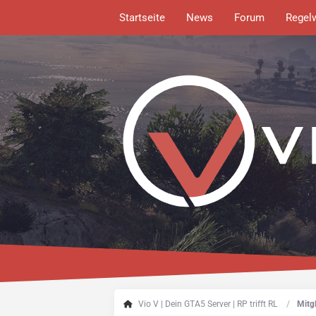
Startseite
News
Forum
Regel
Vio V | Dein GTA5 Server | RP trifft RL
Mitgl