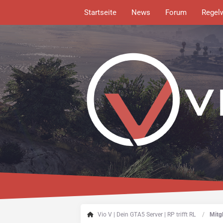
Startseite
News
Forum
Regel
Vio V | Dein GTA5 Server | RP trifft RL
Mitgl