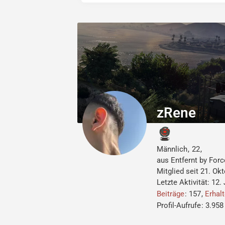
zRene
Männlich
22
aus Entfernt by For
Mitglied seit 21. Ok
Letzte Aktivität:
12.
Beiträge
157
Erhal
Profil-Aufrufe
3.958