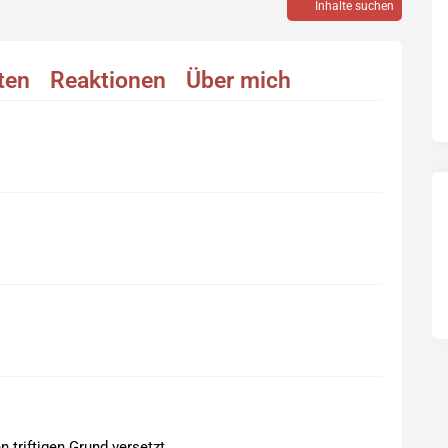
Inhalte suchen
äten
Reaktionen
Über mich
 triftigen Grund versetzt...