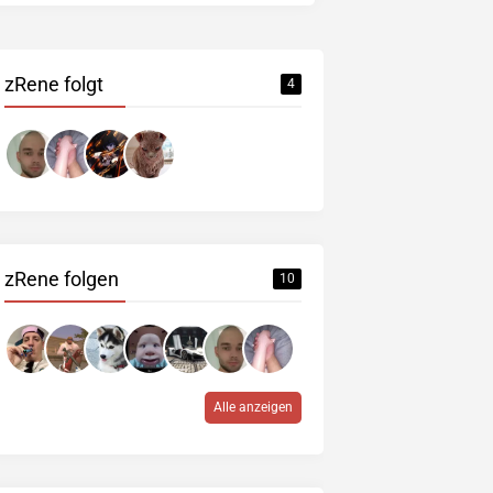
zRene folgt
4
zRene folgen
10
Alle anzeigen