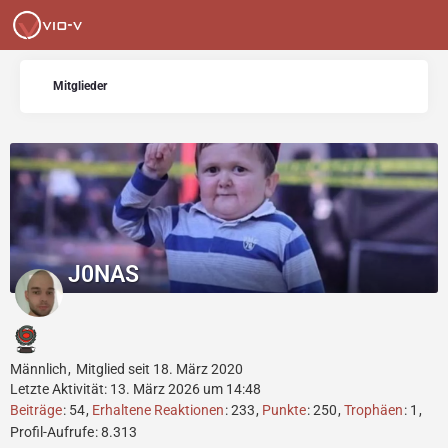
Mitglieder
J0NAS
Männlich
Mitglied seit 18. März 2020
Letzte Aktivität:
13. März 2026 um 14:48
Beiträge
54
Erhaltene Reaktionen
233
Punkte
250
Trophäen
1
Profil-Aufrufe
8.313