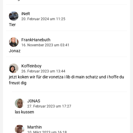
iNeR
20. Februar 2024 um 11:25
Tier
FrankHanebuth
16. November 2023 um 03:41
Jonaz
Koffeinboy
26. Februar 2023 um 13:44
jetzt koken wir für die vonetza i lib di main schatz und i hoffe du
freust dig
J0NAS
27. Februar 2023 um 17:27
las kussen
Marthin
10. März 2023 um 16:18