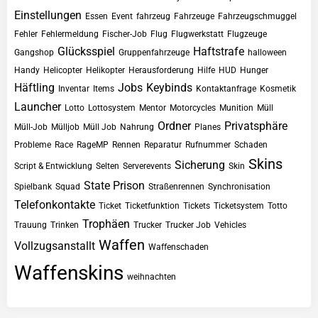
Einstellungen
Essen
Event
fahrzeug
Fahrzeuge
Fahrzeugschmuggel
Fehler
Fehlermeldung
Fischer-Job
Flug
Flugwerkstatt
Flugzeuge
Glücksspiel
Haftstrafe
Gangshop
Gruppenfahrzeuge
halloween
Handy
Helicopter
Helikopter
Herausforderung
Hilfe
HUD
Hunger
Häftling
Jobs
Keybinds
Inventar
Items
Kontaktanfrage
Kosmetik
Launcher
Lotto
Lottosystem
Mentor
Motorcycles
Munition
Müll
Ordner
Privatsphäre
Müll-Job
Mülljob
Müll Job
Nahrung
Planes
Probleme
Race
RageMP
Rennen
Reparatur
Rufnummer
Schaden
Skins
Sicherung
Script & Entwicklung
Selten
Serverevents
Skin
State Prison
Spielbank
Squad
Straßenrennen
Synchronisation
Telefonkontakte
Ticket
Ticketfunktion
Tickets
Ticketsystem
Totto
Trophäen
Trauung
Trinken
Trucker
Trucker Job
Vehicles
Waffen
Vollzugsanstallt
Waffenschaden
Waffenskins
weihnachten