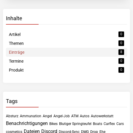
Inhalte
Artikel
0
Themen
0
Einträge
8
Termine
0
Produkt
0
Tags
Absturz
Ammunation
Angel
Angel-Job
ATM
Autos
Autowerkstatt
Benachrichtigungen
Bikes
Blutiger Springteufel
Boats
Carflex
Cars
Dateien
Discord
cosmetics
Discord-Sync
DMG
Drop
Ehe