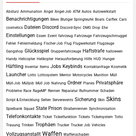
Absturz
Ammunation
Angel
Angel-Job
ATM
Autos
Autowerkstatt
Benachrichtigungen
Bikes
Blutiger Springteufel
Boats
Carflex
Cars
Dateien
Discord
cosmetics
Discord-Sync
DMG
Drop
Ehe
Einstellungen
Essen
Event
fahrzeug
Fahrzeuge
Fahrzeugschmuggel
Fehler
Fehlermeldung
Fischer-Job
Flug
Flugwerkstatt
Flugzeuge
Glücksspiel
Haftstrafe
Gangshop
Gruppenfahrzeuge
halloween
Handy
Helicopter
Helikopter
Herausforderung
Hilfe
HUD
Hunger
Häftling
Jobs
Keybinds
Inventar
Items
Kontaktanfrage
Kosmetik
Launcher
Lotto
Lottosystem
Mentor
Motorcycles
Munition
Müll
Ordner
Privatsphäre
Müll-Job
Mülljob
Müll Job
Nahrung
Planes
Probleme
Race
RageMP
Rennen
Reparatur
Rufnummer
Schaden
Skins
Sicherung
Script & Entwicklung
Selten
Serverevents
Skin
State Prison
Spielbank
Squad
Straßenrennen
Synchronisation
Telefonkontakte
Ticket
Ticketfunktion
Tickets
Ticketsystem
Totto
Trophäen
Trauung
Trinken
Trucker
Trucker Job
Vehicles
Waffen
Vollzugsanstallt
Waffenschaden