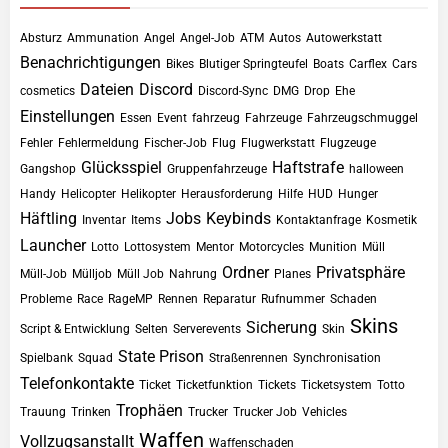
Absturz
Ammunation
Angel
Angel-Job
ATM
Autos
Autowerkstatt
Benachrichtigungen
Bikes
Blutiger Springteufel
Boats
Carflex
Cars
Dateien
Discord
cosmetics
Discord-Sync
DMG
Drop
Ehe
Einstellungen
Essen
Event
fahrzeug
Fahrzeuge
Fahrzeugschmuggel
Fehler
Fehlermeldung
Fischer-Job
Flug
Flugwerkstatt
Flugzeuge
Glücksspiel
Haftstrafe
Gangshop
Gruppenfahrzeuge
halloween
Handy
Helicopter
Helikopter
Herausforderung
Hilfe
HUD
Hunger
Häftling
Jobs
Keybinds
Inventar
Items
Kontaktanfrage
Kosmetik
Launcher
Lotto
Lottosystem
Mentor
Motorcycles
Munition
Müll
Ordner
Privatsphäre
Müll-Job
Mülljob
Müll Job
Nahrung
Planes
Probleme
Race
RageMP
Rennen
Reparatur
Rufnummer
Schaden
Skins
Sicherung
Script & Entwicklung
Selten
Serverevents
Skin
State Prison
Spielbank
Squad
Straßenrennen
Synchronisation
Telefonkontakte
Ticket
Ticketfunktion
Tickets
Ticketsystem
Totto
Trophäen
Trauung
Trinken
Trucker
Trucker Job
Vehicles
Waffen
Vollzugsanstallt
Waffenschaden