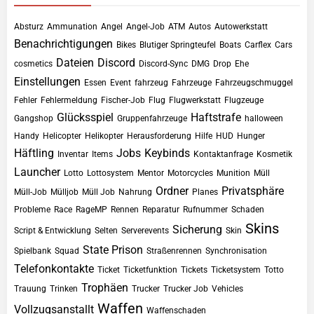
Absturz
Ammunation
Angel
Angel-Job
ATM
Autos
Autowerkstatt
Benachrichtigungen
Bikes
Blutiger Springteufel
Boats
Carflex
Cars
Dateien
Discord
cosmetics
Discord-Sync
DMG
Drop
Ehe
Einstellungen
Essen
Event
fahrzeug
Fahrzeuge
Fahrzeugschmuggel
Fehler
Fehlermeldung
Fischer-Job
Flug
Flugwerkstatt
Flugzeuge
Glücksspiel
Haftstrafe
Gangshop
Gruppenfahrzeuge
halloween
Handy
Helicopter
Helikopter
Herausforderung
Hilfe
HUD
Hunger
Häftling
Jobs
Keybinds
Inventar
Items
Kontaktanfrage
Kosmetik
Launcher
Lotto
Lottosystem
Mentor
Motorcycles
Munition
Müll
Ordner
Privatsphäre
Müll-Job
Mülljob
Müll Job
Nahrung
Planes
Probleme
Race
RageMP
Rennen
Reparatur
Rufnummer
Schaden
Skins
Sicherung
Script & Entwicklung
Selten
Serverevents
Skin
State Prison
Spielbank
Squad
Straßenrennen
Synchronisation
Telefonkontakte
Ticket
Ticketfunktion
Tickets
Ticketsystem
Totto
Trophäen
Trauung
Trinken
Trucker
Trucker Job
Vehicles
Waffen
Vollzugsanstallt
Waffenschaden