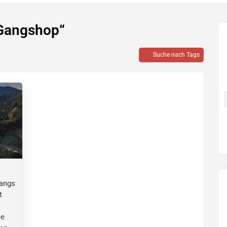
„Gangshop“
Suche nach Tags
Gangs
t
ie