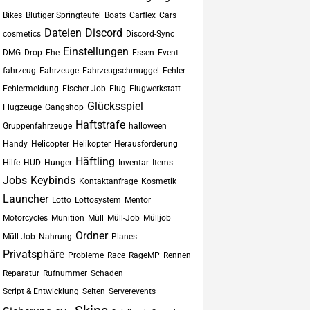
Bikes
Blutiger Springteufel
Boats
Carflex
Cars
Dateien
Discord
cosmetics
Discord-Sync
Einstellungen
DMG
Drop
Ehe
Essen
Event
fahrzeug
Fahrzeuge
Fahrzeugschmuggel
Fehler
Fehlermeldung
Fischer-Job
Flug
Flugwerkstatt
Glücksspiel
Flugzeuge
Gangshop
Haftstrafe
Gruppenfahrzeuge
halloween
Handy
Helicopter
Helikopter
Herausforderung
Häftling
Hilfe
HUD
Hunger
Inventar
Items
Jobs
Keybinds
Kontaktanfrage
Kosmetik
Launcher
Lotto
Lottosystem
Mentor
Motorcycles
Munition
Müll
Müll-Job
Mülljob
Ordner
Müll Job
Nahrung
Planes
Privatsphäre
Probleme
Race
RageMP
Rennen
Reparatur
Rufnummer
Schaden
Script & Entwicklung
Selten
Serverevents