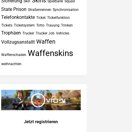
Skins
Sicherung
Skin
Spielbank
Squad
State Prison
Straßenrennen
Synchronisation
Telefonkontakte
Ticket
Ticketfunktion
Tickets
Ticketsystem
Totto
Trauung
Trinken
Trophäen
Trucker
Trucker Job
Vehicles
Waffen
Vollzugsanstallt
Waffenskins
Waffenschaden
weihnachten
Jetzt registrieren