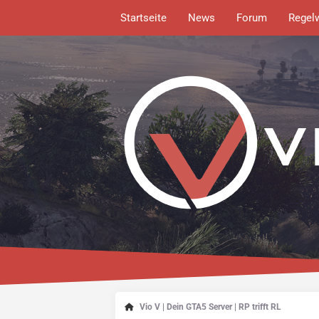
Startseite
News
Forum
Regel
Vio V | Dein GTA5 Server | RP trifft RL