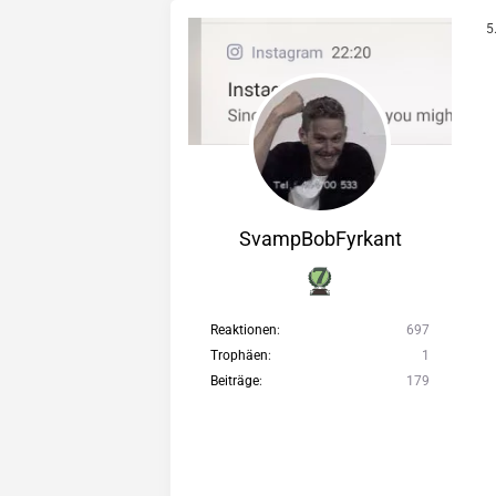
5
SvampBobFyrkant
Reaktionen
697
Trophäen
1
Beiträge
179