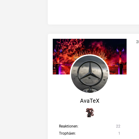
2
AvaTeX
Reaktionen
22
Trophäen
1