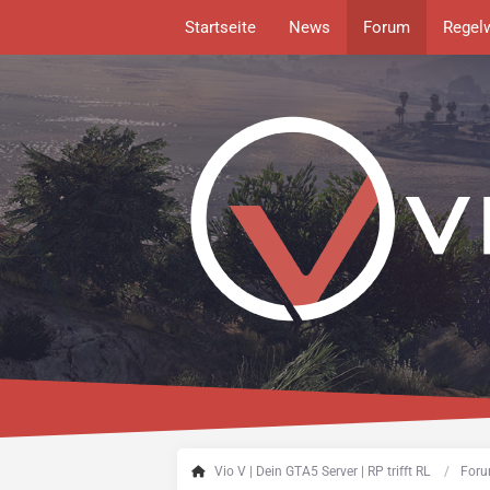
Startseite
News
Forum
Regel
Vio V | Dein GTA5 Server | RP trifft RL
Foru