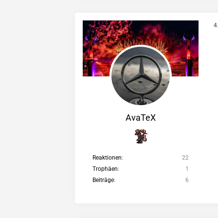
4
AvaTeX
Reaktionen
22
Trophäen
1
Beiträge
6