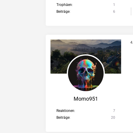
Trophäen
1
Beiträge
6
4
Momo951
Reaktionen
7
Beiträge
20