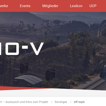
werke
Events
Mitglieder
Lexikon
UCP
m – Austausch und Infos zum Projekt
Sonstiges
off-topic