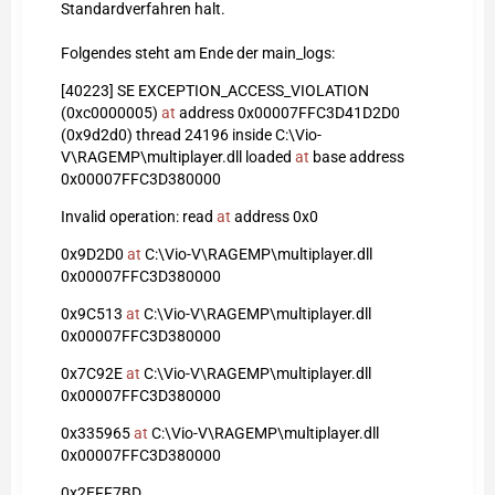
Standardverfahren halt.
Folgendes steht am Ende der main_logs:
[40223] SE EXCEPTION_ACCESS_VIOLATION
(0xc0000005)
at
address 0x00007FFC3D41D2D0
(0x9d2d0) thread 24196 inside C:\Vio-
V\RAGEMP\multiplayer.dll loaded
at
base address
0x00007FFC3D380000
Invalid operation: read
at
address 0x0
0x9D2D0
at
C:\Vio-V\RAGEMP\multiplayer.dll
0x00007FFC3D380000
0x9C513
at
C:\Vio-V\RAGEMP\multiplayer.dll
0x00007FFC3D380000
0x7C92E
at
C:\Vio-V\RAGEMP\multiplayer.dll
0x00007FFC3D380000
0x335965
at
C:\Vio-V\RAGEMP\multiplayer.dll
0x00007FFC3D380000
0x2EFF7BD