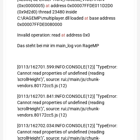
(0xc0000005)
at
address 0x00007FFDE011D2D0
(0x9d2d0) thread 23480 inside
C:\RAGEMP\multiplayer.dll loaded
at
base address
0x00007FFDE0080000
Invalid operation: read
at
address 0x0
Das steht bei mir im main_log von RageMP
[0113/162701.599:INFO:CONSOLE(12)] "TypeError:
Cannot read properties of undefined (reading
'scrollHeight')", source: rui://main/js/chunk-
vendors.80172cc5.js (12)
[0113/162701.841:INFO:CONSOLE(12)] "TypeError:
Cannot read properties of undefined (reading
'scrollHeight')", source: rui://main/js/chunk-
vendors.80172cc5.js (12)
[0113/162702.034:INFO:CONSOLE(12)] "TypeError:
Cannot read properties of undefined (reading
'scrollHeight')", source: rui://main/js/chunk-