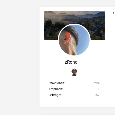
1
zRene
Reaktionen
224
Trophäen
1
Beiträge
157