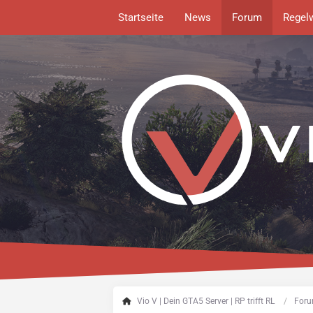
Startseite
News
Forum
Regel
Vio V | Dein GTA5 Server | RP trifft RL
Foru