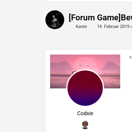
[Forum Game]Bew
Kante
14. Februar 2019
9
Codxie