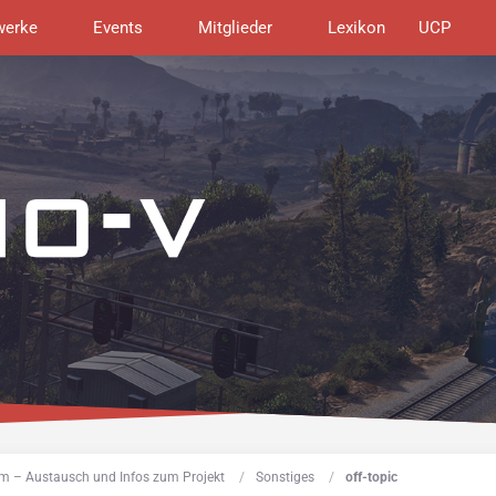
werke
Events
Mitglieder
Lexikon
UCP
m – Austausch und Infos zum Projekt
Sonstiges
off-topic