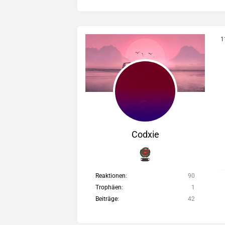
1
Codxie
Reaktionen
90
Trophäen
1
Beiträge
42