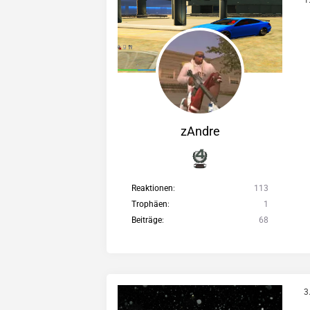
zAndre
Reaktionen
113
Trophäen
1
Beiträge
68
3