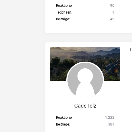
Reaktionen
90
Trophäen
1
Beiträge
42
1
CadeTelz
Reaktionen
1.222
Beiträge
381