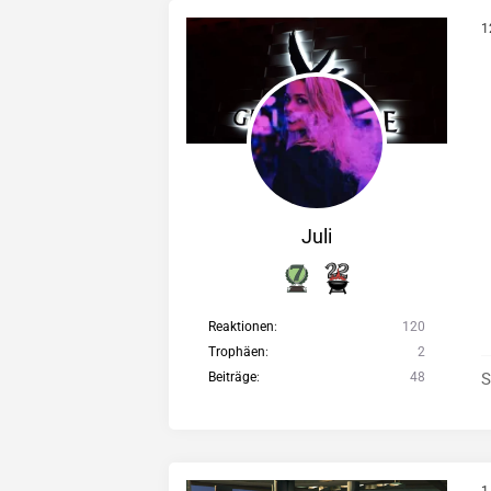
1
Juli
Reaktionen
120
Trophäen
2
Beiträge
48
S
1