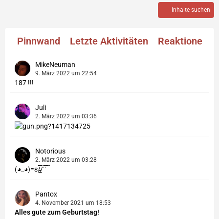
Inhalte suchen
Pinnwand
Letzte Aktivitäten
Reaktionen
MikeNeuman
9. März 2022 um 22:54
187 !!!
Juli
2. März 2022 um 03:36
Notorious
2. März 2022 um 03:28
(◕_◕)=ε/̵͇̿̿/’̿’̿ ̿
Pantox
4. November 2021 um 18:53
Alles gute zum Geburtstag!