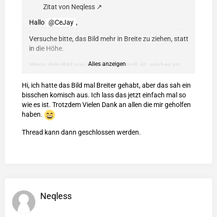
Zitat von Neqless
Hallo
CeJay
,
Versuche bitte, das Bild mehr in Breite zu ziehen, statt
in die Höhe.
Alles anzeigen
Wenn dein Bild von der Höhe zu groß ist, wird es im
allgemeinen klein dargestellt. Egal wie breit du es
einstellt.
Hi, ich hatte das Bild mal Breiter gehabt, aber das sah ein
bisschen komisch aus. Ich lass das jetzt einfach mal so
wie es ist. Trotzdem Vielen Dank an allen die mir geholfen
haben.
Gebe mir anschließend gerne eine Rückmeldung.
Thread kann dann geschlossen werden.
Liebe Grüße
Neqless