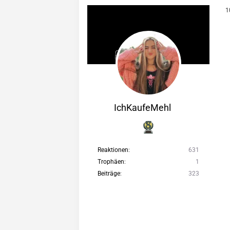
1
IchKaufeMehl
Reaktionen
631
Trophäen
1
Beiträge
323