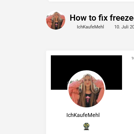
How to fix freeze
IchKaufeMehl
10. Juli 
1
IchKaufeMehl