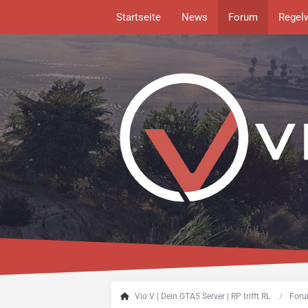
Startseite
News
Forum
Regel
Vio V | Dein GTA5 Server | RP trifft RL
Foru