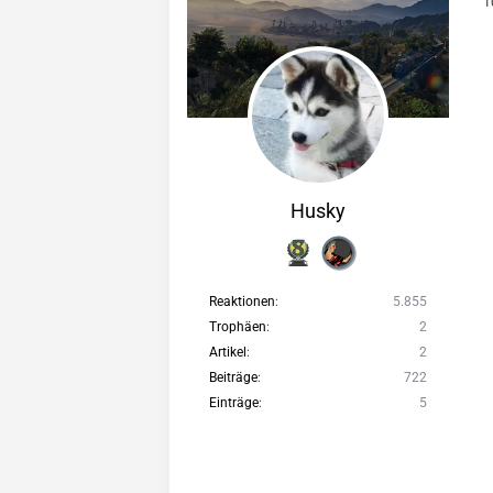
1
Husky
Reaktionen
5.855
Trophäen
2
Artikel
2
Beiträge
722
Einträge
5