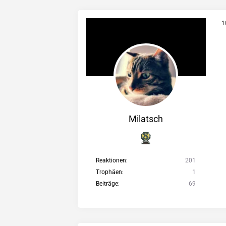
1
Milatsch
Reaktionen
201
Trophäen
1
Beiträge
69