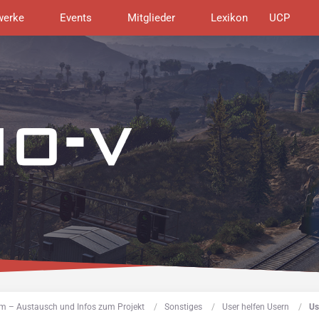
werke
Events
Mitglieder
Lexikon
UCP
m – Austausch und Infos zum Projekt
Sonstiges
User helfen Usern
Us