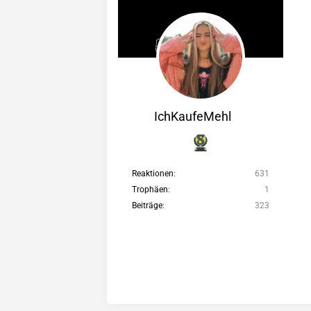
IchKaufeMehl
Reaktionen
631
Trophäen
1
Beiträge
323