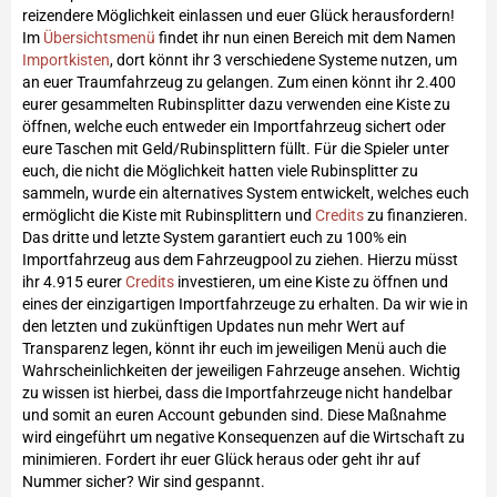
reizendere Möglichkeit einlassen und euer Glück herausfordern!
Im
Übersichtsmenü
findet ihr nun einen Bereich mit dem Namen
Importkisten
, dort könnt ihr 3 verschiedene Systeme nutzen, um
an euer Traumfahrzeug zu gelangen. Zum einen könnt ihr 2.400
eurer gesammelten Rubinsplitter dazu verwenden eine Kiste zu
öffnen, welche euch entweder ein Importfahrzeug sichert oder
eure Taschen mit Geld/Rubinsplittern füllt. Für die Spieler unter
euch, die nicht die Möglichkeit hatten viele Rubinsplitter zu
sammeln, wurde ein alternatives System entwickelt, welches euch
ermöglicht die Kiste mit Rubinsplittern und
Credits
zu finanzieren.
Das dritte und letzte System garantiert euch zu 100% ein
Importfahrzeug aus dem Fahrzeugpool zu ziehen. Hierzu müsst
ihr 4.915 eurer
Credits
investieren, um eine Kiste zu öffnen und
eines der einzigartigen Importfahrzeuge zu erhalten. Da wir wie in
den letzten und zukünftigen Updates nun mehr Wert auf
Transparenz legen, könnt ihr euch im jeweiligen Menü auch die
Wahrscheinlichkeiten der jeweiligen Fahrzeuge ansehen. Wichtig
zu wissen ist hierbei, dass die Importfahrzeuge nicht handelbar
und somit an euren Account gebunden sind. Diese Maßnahme
wird eingeführt um negative Konsequenzen auf die Wirtschaft zu
minimieren. Fordert ihr euer Glück heraus oder geht ihr auf
Nummer sicher? Wir sind gespannt.