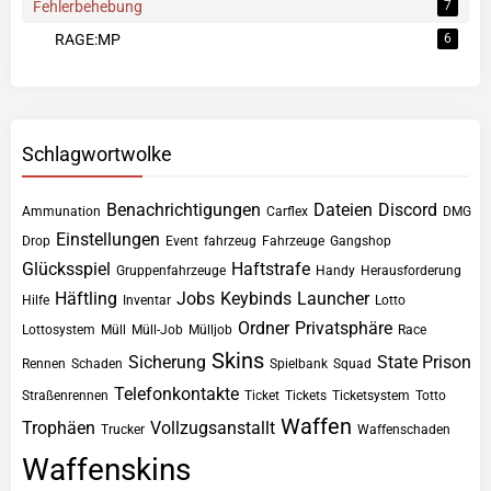
Fehlerbehebung
7
RAGE:MP
6
Schlagwortwolke
Benachrichtigungen
Dateien
Discord
Ammunation
Carflex
DMG
Einstellungen
Drop
Event
fahrzeug
Fahrzeuge
Gangshop
Glücksspiel
Haftstrafe
Gruppenfahrzeuge
Handy
Herausforderung
Häftling
Jobs
Keybinds
Launcher
Hilfe
Inventar
Lotto
Ordner
Privatsphäre
Lottosystem
Müll
Müll-Job
Mülljob
Race
Skins
Sicherung
State Prison
Rennen
Schaden
Spielbank
Squad
Telefonkontakte
Straßenrennen
Ticket
Tickets
Ticketsystem
Totto
Waffen
Trophäen
Vollzugsanstallt
Trucker
Waffenschaden
Waffenskins