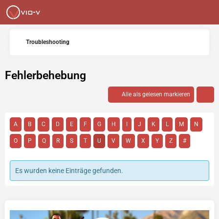
Troubleshooting
Fehlerbehebung
Alle als gelesen markieren
A
B
C
D
E
F
G
H
I
J
K
L
M
N
O
P
Q
R
S
T
U
V
W
X
Y
Z
#
Es wurden keine Einträge gefunden.