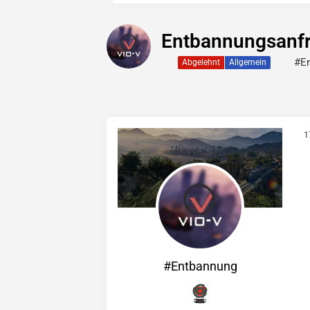
Entbannungsanf
#E
Abgelehnt
Allgemein
1
#Entbannung