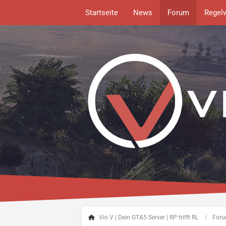
Startseite
News
Forum
Regel
Vio V | Dein GTA5 Server | RP trifft RL
Foru