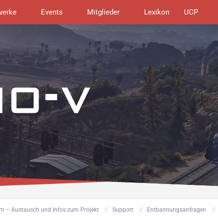
werke
Events
Mitglieder
Lexikon
UCP
m – Austausch und Infos zum Projekt
Support
Entbannungsanfragen