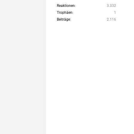
Reaktionen
3.332
Trophäen
1
Beiträge
2.116