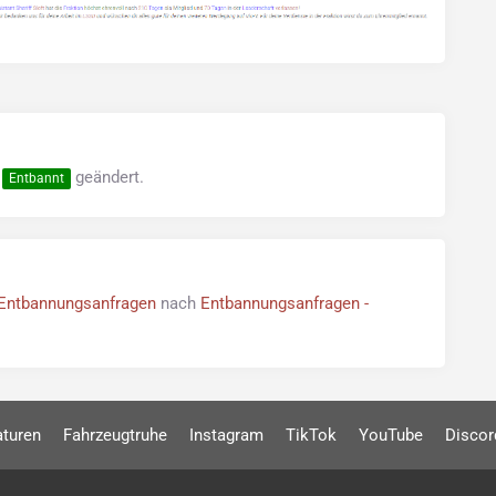
f
geändert.
Entbannt
Entbannungsanfragen
nach
Entbannungsanfragen -
aturen
Fahrzeugtruhe
Instagram
TikTok
YouTube
Discor