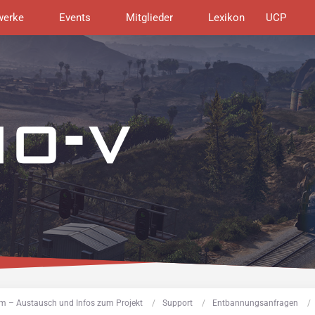
werke
Events
Mitglieder
Lexikon
UCP
m – Austausch und Infos zum Projekt
Support
Entbannungsanfragen