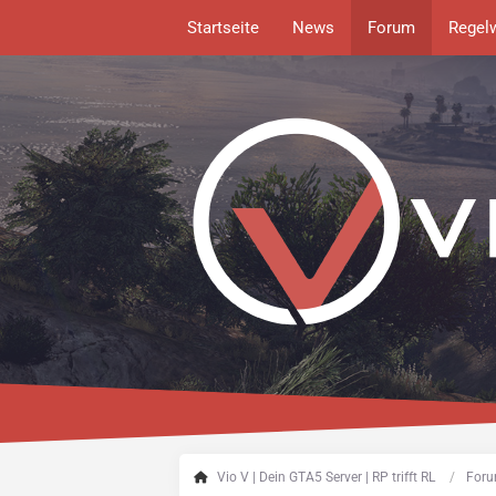
Startseite
News
Forum
Regel
Vio V | Dein GTA5 Server | RP trifft RL
Foru