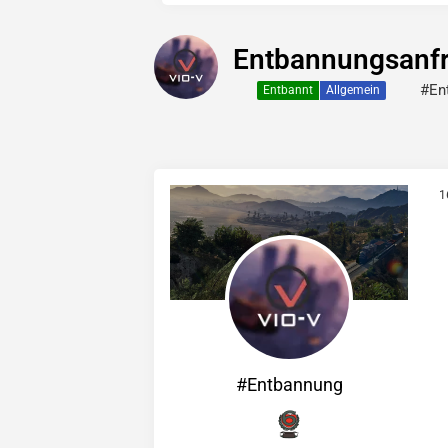
Entbannungsanfr
#En
Entbannt
Allgemein
1
#Entbannung