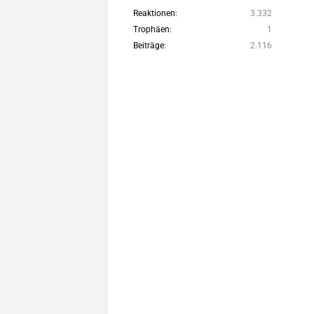
Reaktionen
3.332
Trophäen
1
Beiträge
2.116