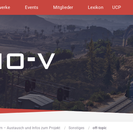
werke
Events
Mitglieder
Lexikon
UCP
m – Austausch und Infos zum Projekt
Sonstiges
off-topic