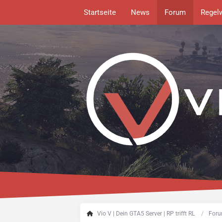
Startseite
News
Forum
Regel
Vio V | Dein GTA5 Server | RP trifft RL
Foru