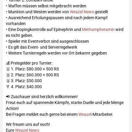
• Waffen müssen selbst mitgebracht werden
• Munition und Westen werden von
Weazel News
gestellt
• Ausreichend Erholungspausen sind nach jedem Kampf
vorhanden
• Eine Dopingkontrolle auf Epinephrin und
Methamphetamin
wird
es nicht geben.
• Spieler mit Eventverbot sind ausgeschlossen
• Es gilt das Event- und Serverregelwerk
• Weitere Turnierregeln werden vor Ort bekannt gegeben
💰 Preisgelder pro Turnier:
🥇 1. Platz: $80.000 + 500 RS
🥈 2. Platz: $60.000 + 500 RS
🥉 3. Platz: $50.000
🏅 4. Platz: $40.000
📢 Zuschauer sind herzlich willkommen!
Freut euch auf spannende Kämpfe, starke Duelle und jede Menge
Action!
Bei Fragen meldet euch gerne bei einem
Weazel
-Mitarbeiter.
Wir freuen uns auf euch!
Eure
Weazel News