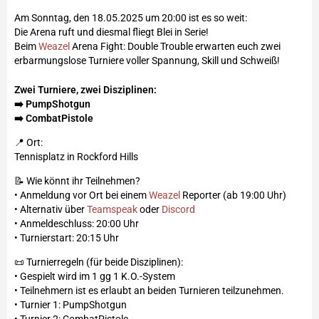
Am Sonntag, den 18.05.2025 um 20:00 ist es so weit:
Die Arena ruft und diesmal fliegt Blei in Serie!
Beim
Weazel
Arena Fight: Double Trouble erwarten euch zwei
erbarmungslose Turniere voller Spannung, Skill und Schweiß!
Zwei Turniere, zwei Disziplinen:
➡️ PumpShotgun
➡️ CombatPistole
📍 Ort:
Tennisplatz in Rockford Hills
📝 Wie könnt ihr Teilnehmen?
• Anmeldung vor Ort bei einem
Weazel
Reporter (ab 19:00 Uhr)
• Alternativ über
Teamspeak
oder
Discord
• Anmeldeschluss: 20:00 Uhr
• Turnierstart: 20:15 Uhr
📜 Turnierregeln (für beide Disziplinen):
• Gespielt wird im 1 gg 1 K.O.-System
• Teilnehmern ist es erlaubt an beiden Turnieren teilzunehmen.
• Turnier 1: PumpShotgun
• Turnier 2: CombatPistole