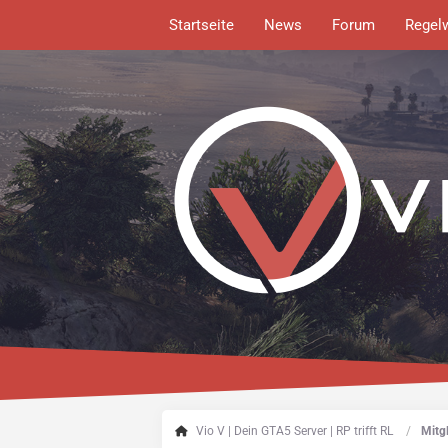
Startseite
News
Forum
Regel
Vio V | Dein GTA5 Server | RP trifft RL
Mitgl