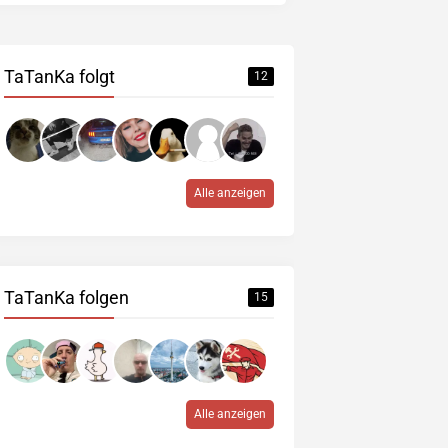
TaTanKa folgt
12
Alle anzeigen
TaTanKa folgen
15
Alle anzeigen