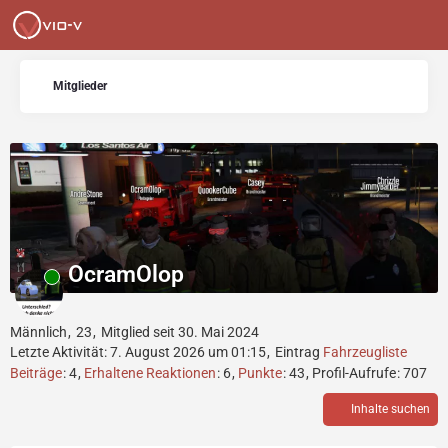
Mitglieder
OcramOlop
Online
Männlich
23
Mitglied seit 30. Mai 2024
Letzte Aktivität:
7. August 2026 um 01:15
Eintrag
Fahrzeugliste
Beiträge
4
Erhaltene Reaktionen
6
Punkte
43
Profil-Aufrufe
707
Inhalte suchen