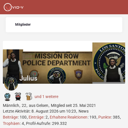
Mitglieder
Julius
und 1 weitere
Männlich
22
aus Gelsen
Mitglied seit 25. Mai 2021
Letzte Aktivität:
8. August 2026 um 10:23
News
Beiträge
100
Einträge
2
Erhaltene Reaktionen
193
Punkte
385
Trophäen
4
Profil-Aufrufe
299.332