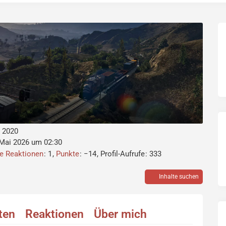
i 2020
 Mai 2026 um 02:30
ne Reaktionen
1
Punkte
−14
Profil-Aufrufe
333
Inhalte suchen
äten
Reaktionen
Über mich