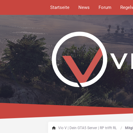
Startseite
News
Forum
Regel
Vio V | Dein GTA5 Server | RP trifft RL
Mitgl