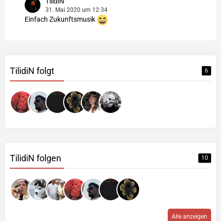
TilidiN
31. Mai 2020 um 12:34
Einfach Zukunftsmusik
TilidiN folgt
6
TilidiN folgen
10
Alle anzeigen