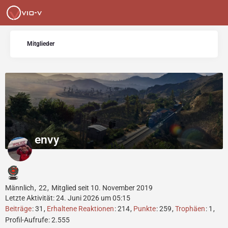
Mitglieder
envy
Männlich
22
Mitglied seit 10. November 2019
Letzte Aktivität:
24. Juni 2026 um 05:15
Beiträge
31
Erhaltene Reaktionen
214
Punkte
259
Trophäen
1
Profil-Aufrufe
2.555