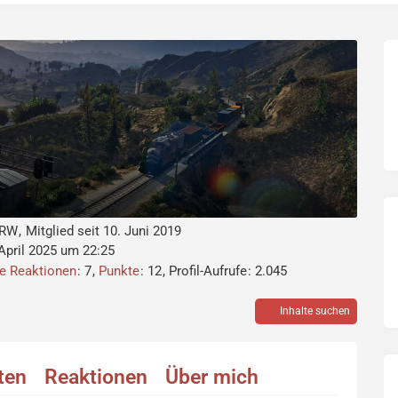
s
NRW
Mitglied seit 10. Juni 2019
 April 2025 um 22:25
ne Reaktionen
7
Punkte
12
Profil-Aufrufe
2.045
Inhalte suchen
äten
Reaktionen
Über mich