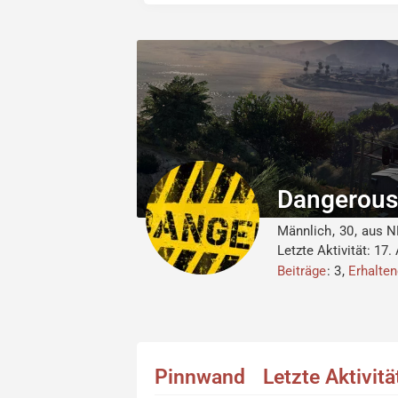
Dangerou
Männlich
30
aus 
Letzte Aktivität:
17.
Beiträge
3
Erhalte
Pinnwand
Letzte Aktivit