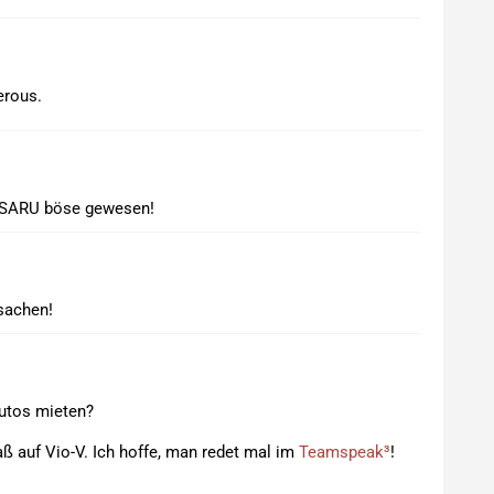
erous.
t SARU böse gewesen!
sachen!
Autos mieten?
aß auf Vio-V. Ich hoffe, man redet mal im
Teamspeak³
!