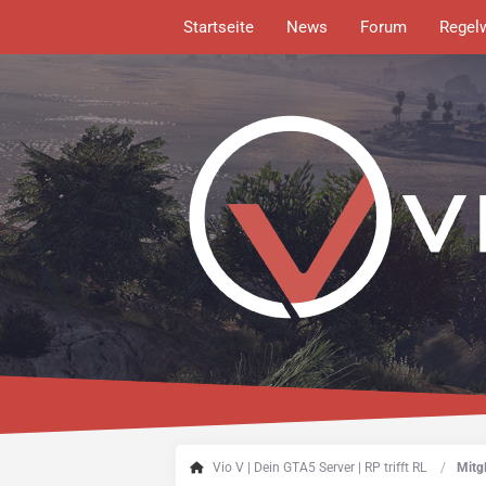
Startseite
News
Forum
Regel
Vio V | Dein GTA5 Server | RP trifft RL
Mitgl