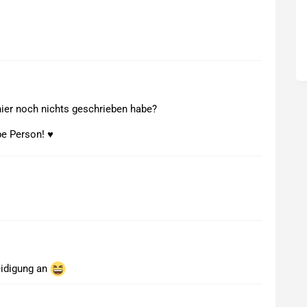
hier noch nichts geschrieben habe?
ebe Person! ♥
leidigung an