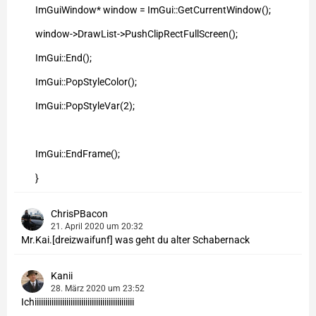
ImGuiWindow* window = ImGui::GetCurrentWindow();
window->DrawList->PushClipRectFullScreen();
ImGui::End();
ImGui::PopStyleColor();
ImGui::PopStyleVar(2);
ImGui::EndFrame();
}
ChrisPBacon
21. April 2020 um 20:32
Mr.Kai.[dreizwaifunf] was geht du alter Schabernack
Kanii
28. März 2020 um 23:52
Ichiiiiiiiiiiiiiiiiiiiiiiiiiiiiiiiiiiiiiiiiiiiiiii