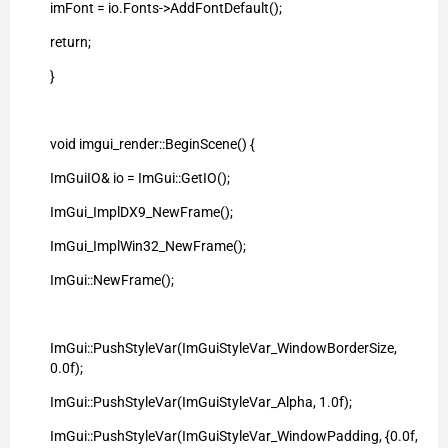
imFont = io.Fonts->AddFontDefault();
return;
}
void imgui_render::BeginScene() {
ImGuiIO& io = ImGui::GetIO();
ImGui_ImplDX9_NewFrame();
ImGui_ImplWin32_NewFrame();
ImGui::NewFrame();
ImGui::PushStyleVar(ImGuiStyleVar_WindowBorderSize,
0.0f);
ImGui::PushStyleVar(ImGuiStyleVar_Alpha, 1.0f);
ImGui::PushStyleVar(ImGuiStyleVar_WindowPadding, {0.0f,