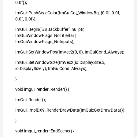
0.0f});
ImGui::PushStyleColor(ImGuiCol_WindowBg, {0.0f, 0.0f,
0.0f, 0.0f});
ImGui::Begin("##Backbuffer", nullptr,
ImGuiWindowFlags_NoTitleBar |
ImGuiWindowFlags_NoInputs);
ImGui::SetWindowPos(ImVec2(0, 0), ImGuiCond_Always);
ImGui::SetWindowSize(ImVec2(io.DisplaySize.x,
io.DisplaySize.y), ImGuiCond_Always);
}
void imgui_render::Render() {
ImGui::Render();
ImGui_ImplDX9_RenderDrawData(ImGui::GetDrawData());
}
void imgui_render::EndScene() {