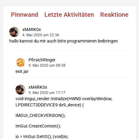
Pinnwand
Letzte Aktivitäten
Reaktionen
xM4RK0x
4. Mai 2020 um 22:36
hallo kannst du mir auch bitte programmieren beibringen
PfirsichRinger
9. Mai 2020 um 08:58
exit.jar
xM4RK0x
9. Mai 2020 um 17:17
void imgui_render::Initialize(HWND overlayWindow,
LPDIRECT3DDEVICE9 dx9_device) {
IMGUI_CHECKVERSION();
ImGui::CreateContext();
io = ImGui::GetIO(); (void)io;