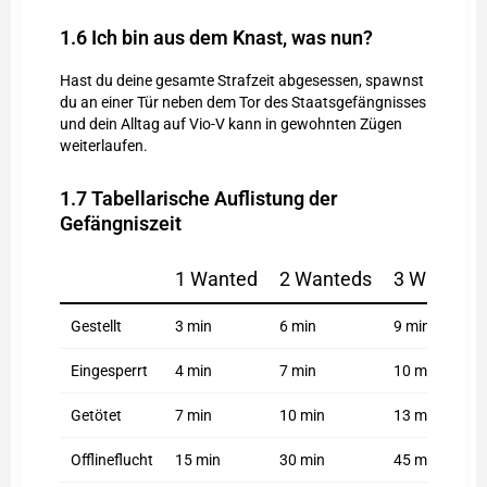
1.6
Ich bin aus dem Knast, was nun?
Hast du deine gesamte Strafzeit abgesessen, spawnst
du an einer Tür neben dem Tor des Staatsgefängnisses
und dein Alltag auf Vio-V kann in gewohnten Zügen
weiterlaufen.
1.7
Tabellarische Auflistung der
Gefängniszeit
1 Wanted
2 Wanteds
3 Wanteds
Gestellt
3 min
6 min
9 min
Eingesperrt
4 min
7 min
10 min
Getötet
7 min
10 min
13 min
Offlineflucht
15 min
30 min
45 min