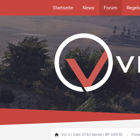
Startseite
News
Forum
Regel
Vio V | Dein GTA5 Server | RP trifft RL
Foru