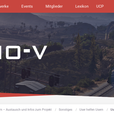
werke
Events
Mitglieder
Lexikon
UCP
m – Austausch und Infos zum Projekt
Sonstiges
User helfen Usern
Us