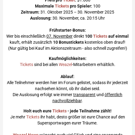
Maximale
Tickets
pro Spieler:
100
Zeitraum:
31. Oktober 2025 – 30. November 2025
Auslosung:
30. November, ca. 20:15 Uhr
Frühstarter-Bonus:
Wer bis einschließlich
07. November
direkt
100
Tickets
auf einmal
kauft, erhält zusätzlich
10 Bonustickets
kostenlos oben drauf!
(Nur gültig bei Kauf im Aktionszeitraum - also schnell zugreifen!)
Kaufmöglichkeiten:
Tickets
sind bei allen
Weazel
-Mitarbeitern erhältlich.
Ablauf:
Alle Teilnehmer werden hier im Forum gelistet, sodass ihr jederzeit
nachsehen könnt, ob ihr dabei seid.
Die Auslosung erfolgt wie immer
transparent
und
öffentlich
nachvollziehbar
.
Holt euch eure
Tickets
- jede Teilnahme zählt!
Je mehr
Tickets
ihr habt, desto größer ist eure Chance auf den
Supersportwagen eurer Träume.
Weazel News
wünscht euch viel Glück und eine spannende