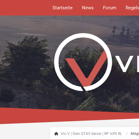
Startseite
News
Forum
Regel
Vio V | Dein GTA5 Server | RP trifft RL
Mitgl