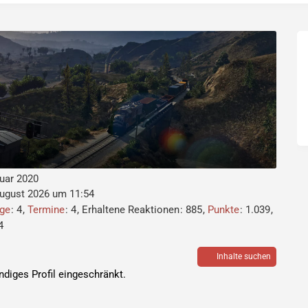
nuar 2020
August 2026 um 11:54
äge
4
Termine
4
Erhaltene Reaktionen
885
Punkte
1.039
4
Inhalte suchen
ändiges Profil eingeschränkt.