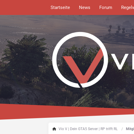
Startseite
News
Forum
Regel
Vio V | Dein GTA5 Server | RP trifft RL
Mitgl