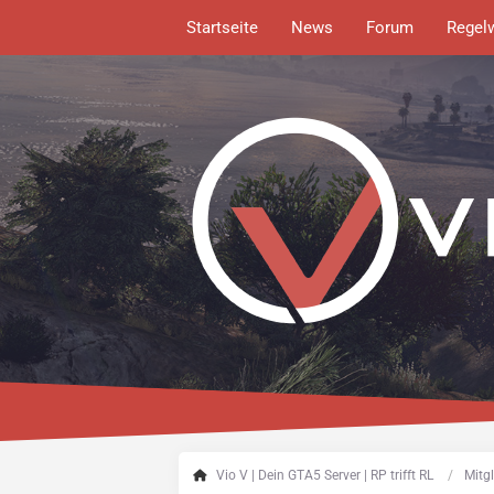
Startseite
News
Forum
Regel
Vio V | Dein GTA5 Server | RP trifft RL
Mitgl