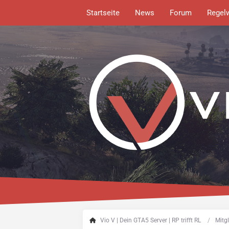
Startseite
News
Forum
Regel
Vio V | Dein GTA5 Server | RP trifft RL
Mitgl