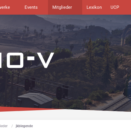
werke
Events
Mitglieder
Lexikon
UCP
ieder
jkblegende