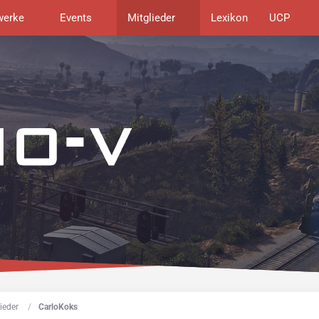
werke
Events
Mitglieder
Lexikon
UCP
ieder
CarloKoks