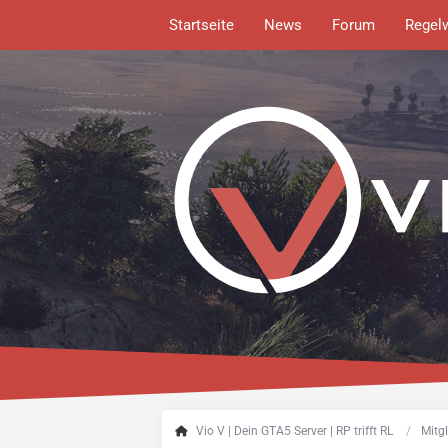
Startseite
News
Forum
Regel
Vio V | Dein GTA5 Server | RP trifft RL
Mitgl