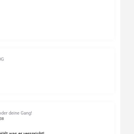
OG
oder deine Gang!
:38
ält was er verspricht!