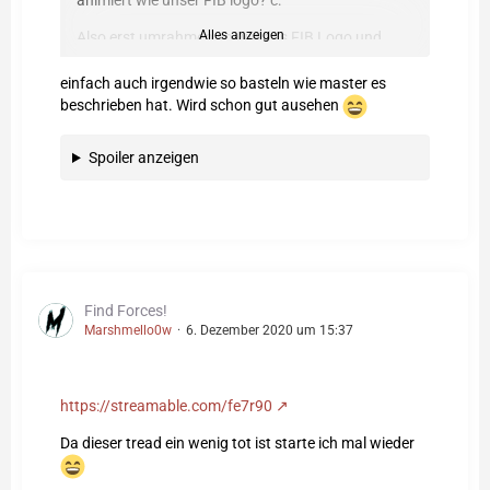
animiert wie unser FIB logo? c:
Alles anzeigen
Also erst umrahmen so wie das FIB Logo und
dann nach und nach sichtbar werden. (Am Anfang
transparent wie beim FIB logo).
einfach auch irgendwie so basteln wie master es
beschrieben hat. Wird schon gut ausehen
Und evtl. den gleichen umrahm-effect wie beim fib
intro
Spoiler anzeigen
Nur das Logo umrahmen und nicht das ganze
Bild.
Und falls possible, auch mit der farbe umrahmen
wie Das richtige Bild an der Stelle ist.
Find Forces!
Spoiler anzeigen
Marshmello0w
6. Dezember 2020 um 15:37
https://streamable.com/fe7r90
Da dieser tread ein wenig tot ist starte ich mal wieder