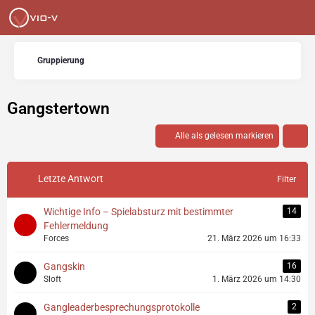
Gruppierung
Gangstertown
Alle als gelesen markieren
Letzte Antwort
Filter
Wichtige Info – Spielabsturz mit bestimmter
14
Fehlermeldung
Forces
21. März 2026 um 16:33
Gangskin
16
Sloft
1. März 2026 um 14:30
Gangleaderbesprechungsprotokolle
2